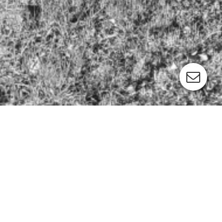
Cookie-Einstellungen
Diese Webseite verwendet Cookies, um Besuchern ein optimales
Nutzererlebnis zu bieten. Bestimmte Inhalte von Drittanbietern werden
nur angezeigt, wenn die entsprechende Option aktiviert ist. Die
Datenverarbeitung kann dann auch in einem Drittland erfolgen.
Weitere Informationen hierzu in der Datenschutzerklärung.
Diese Seite wird noch erstellt.
Wir erstellen gerade Inhalte für diese Seite. Um unseren eigenen
Technisch notwendige
hohen Qualitätsansprüchen gerecht zu werden benötigen wir
Diese Cookies sind zum Betrieb der Webseite notwendig, z.B. zum
hierfür noch etwas Zeit.
Schutz vor Hackerangriffen und zur Gewährleistung eines
konsistenten und der Nachfrage angepassten Erscheinungsbilds der
Bitte besuchen Sie diese Seite bald wieder. Vielen Dank für ihr
Seite.
Interesse!